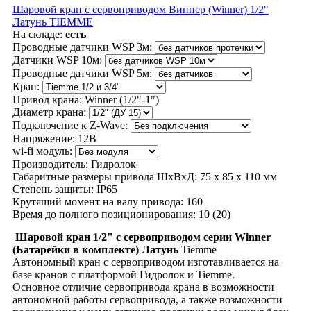
Шаровой кран с сервоприводом Виннер (Winner) 1/2"
Латунь TIEMME
На складе:
есть
Проводные датчики WSP 3м:
Датчики WSP 10м:
Проводные датчики WSP 5м:
Кран:
Привод крана:
Winner (1/2"-1")
Диаметр крана:
Подключение к Z-Wave:
Напряжение:
12В
wi-fi модуль:
Производитель:
Гидролок
Габаритные размеры привода ШхВхД:
75 х 85 х 110 мм
Степень защиты:
IP65
Крутящий момент на валу привода:
160
Время до полного позиционирования:
10 (20)
Шаровой кран 1/2" с сервоприводом серии Winner
(
Батарейки в комплекте) Латунь
Tiemme
Автономный кран с сервоприводом изготавливается на
базе кранов с платформой Гидролок и Tiemme.
Основное отличие сервопривода крана в возможности
автономной работы сервопривода, а также возможности