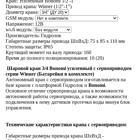
Кран:
Усиленный Bonomi 1/2 -1"
Привод крана:
Winner (1/2"-1")
Диаметр крана:
GSM модуль:
Напряжение:
12В
wi-fi модуль:
Производитель:
Гидролок
Габаритные размеры привода ШхВхД:
75 х 85 х 110 мм
Степень защиты:
IP65
Крутящий момент на валу привода:
160
Время до полного позиционирования:
10 (20)
Шаровой кран 3/4 Bonomi усиленный с сервоприводом
серии Winner (
Батарейки в комплекте)
Автономный кран с сервоприводом изготавливается на
базе кранов с платформой Гидролок и
Bonomi
.
Основное отличие сервопривода крана в возможности
автономной работы сервопривода, а также возможности
подключения к нему датчиков протечки воды минуя блок
управления.
Технические характеристики крана с сервоприводом
:
Габаритные размеры привода крана ШхВхД -