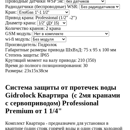
Проводные датчики WSP 5м:
Радиодатчики (беспроводные) WSR:
Кран:
Привод крана:
Professional (1/2" -2")
Диаметр крана:
Количество кранов:
2 крана
GSM модуль:
wi-fi модуль:
Производитель:
Гидролок
Габаритные размеры привода ШхВхД:
75 х 95 х 100 мм
Степень защиты:
IP65
Крутящий момент на валу привода:
210 (350)
Время до полного позиционирования:
30
Размеры:
23х15х38см
Система защиты от протечек воды
Gidrolock Квартира (с 2мя кранами
с сервоприводом) Professional
Premium от 1 1/4"
Комплект Квартира - предназначен для установки в
квартире (один стояк горячей воды и один стояк холодной