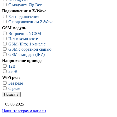
С модулем Zig Bee
Подключение к Z-Wave
Без подключения
С подключением Z-Wave
GSM модуль
Встроенный GSM
Нет в комплекте
GSM (IPro) 1 канал с...
GSM с обратной связью...
GSM стандарт (IRZ)
Напряжение привода
12В
220В
WiFi реле
Без реле
С реле
Новости
▼
05.03.2025
Наши телеграмм каналы