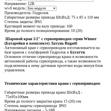
Напряжение:
12В
wi-fi модуль:
Производитель:
Гидролок
Габаритные размеры привода ШхВхД:
75 х 85 х 110 мм
Степень защиты:
IP65
Крутящий момент на валу привода:
160
Время до полного позиционирования:
10 (20)
Шаровой кран 1/2" с сервоприводом серии Winner
(
Батарейки в комплекте) Латунь Bugatti
Автономный кран с сервоприводом изготавливается на
базе кранов с платформой Гидролок и
Бугатти
.
Основное отличие сервопривода крана в возможности
автономной работы сервопривода, а также возможности
подключения к нему датчиков протечки воды минуя блок
управления.
Технические характеристики крана с сервоприводом
:
Габаритные размеры привода крана ШхВхД -
75х95х100мм
Время до полного закрытия крана 15 (20) сек
Степень защиты сервопривода IP65
Напряжение питания - 5-18В