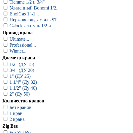
Специальные наборы
Tiemme 1/2 и 3/4"
Усиленный Bonomi 1/2...
Датчик протечки воды
EnolGas 1"-1...
Нержавеющая сталь ST...
Управление насосом
G-lock - латунь 1/2 и...
Аксессуары
Привод крана
Ultimate...
Краны с электроприводом
Professional...
Winner...
Диаметр крана
1/2" (ДУ 15)
3/4" (ДУ 20)
1" (ДУ 25)
1 1/4" (Ду 32)
1 1/2" (Ду 40)
2" (Ду 50)
Количество кранов
Без кранов
1 кран
2 крана
Zig Bee
Без Zig Bee