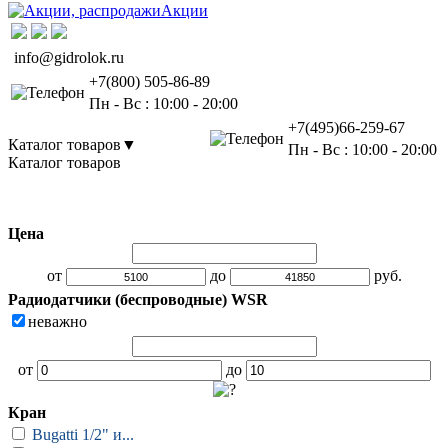
Акции
info@gidrolok.ru
+7(800) 505-86-89
Пн - Вс : 10:00 - 20:00
+7(495)66-259-67
Каталог товаров
▼
Пн - Вс : 10:00 - 20:00
Каталог товаров
Конфигуратор Гидролок (Gidrolock)
Фильтр товаров
▼
Цена
Gidrolock для квартиры
Гидролок отопление
от
до
руб.
Радиодатчики (беспроводные) WSR
Гидролок Радио
неважно
Гидролок Сервер
от
до
По диаметрам трубы
Кран
По количеству кранов
Bugatti 1/2" и...