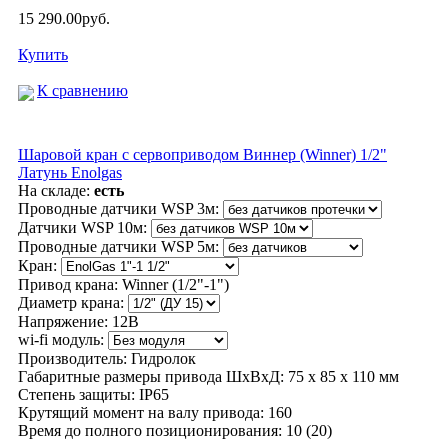
15 290.00руб.
Купить
К сравнению
Шаровой кран с сервоприводом Виннер (Winner) 1/2"
Латунь Enolgas
На складе:
есть
Проводные датчики WSP 3м:
Датчики WSP 10м:
Проводные датчики WSP 5м:
Кран:
Привод крана:
Winner (1/2"-1")
Диаметр крана:
Напряжение:
12В
wi-fi модуль:
Производитель:
Гидролок
Габаритные размеры привода ШхВхД:
75 х 85 х 110 мм
Степень защиты:
IP65
Крутящий момент на валу привода:
160
Время до полного позиционирования:
10 (20)